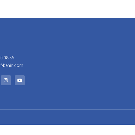
30 08 56
f-benin.com