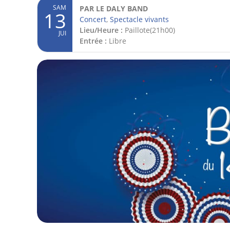
SAM
PAR LE DALY BAND
13
Concert
,
Spectacle vivants
Lieu/Heure :
Paillote(21h00)
JUI
Entrée :
Libre