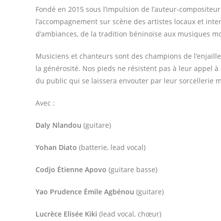
Fondé en 2015 sous l’impulsion de l’auteur-compositeur
l’accompagnement sur scène des artistes locaux et inte
d’ambiances, de la tradition béninoise aux musiques mo
Musiciens et chanteurs sont des champions de l’enjaillem
la générosité. Nos pieds ne résistent pas à leur appel à 
du public qui se laissera envouter par leur sorcellerie m
Avec :
Daly Nlandou
(guitare)
Yohan Diato
(batterie, lead vocal)
Codjo
Étienne
Apovo
(guitare basse)
Yao
Prudence
Émile
Agbénou
(guitare)
Lucrèce
Elisée
Kiki
(lead vocal, chœur)