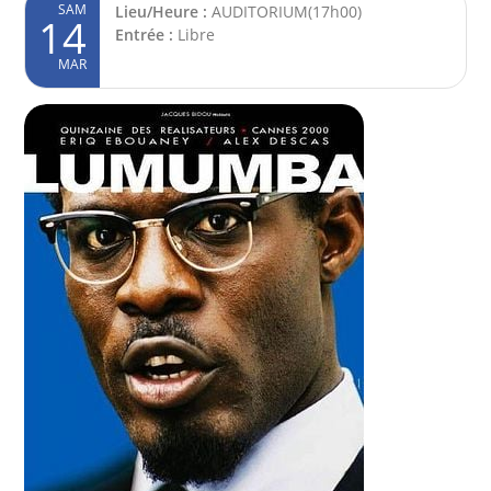
SAM
Lieu/Heure :
AUDITORIUM(17h00)
14
Entrée :
Libre
MAR