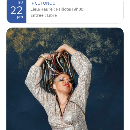
JEU
IF COTONOU
22
Lieu/Heure :
Paillote(19h00)
Entrée :
Libre
JAN