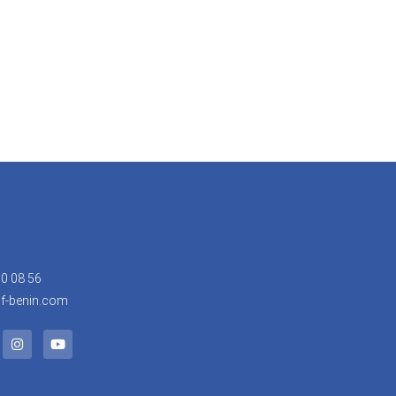
30 08 56
f-benin.com