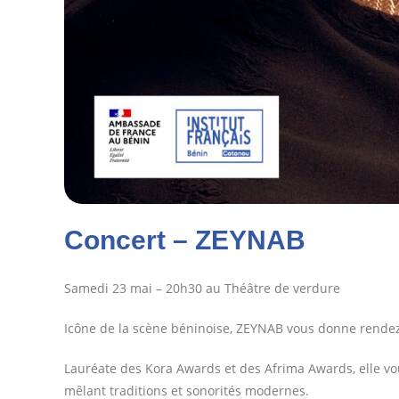
Concert – ZEYNAB
Samedi 23 mai – 20h30 au Théâtre de verdure
Icône de la scène béninoise, ZEYNAB vous donne rendez-
Lauréate des Kora Awards et des Afrima Awards, elle vou
mêlant traditions et sonorités modernes.