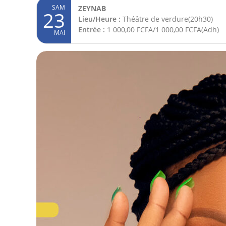
SAM
ZEYNAB
23
Lieu/Heure :
Théâtre de verdure(20h30)
Entrée :
1 000,00 FCFA/1 000,00 FCFA(Adh)
MAI