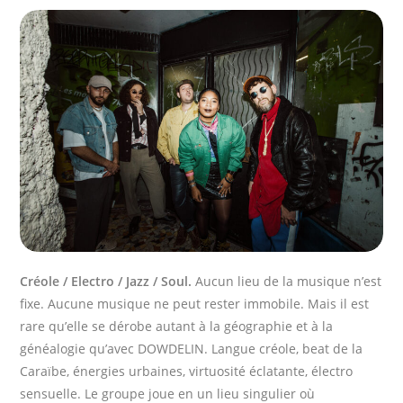
Créole / Electro / Jazz / Soul.
Aucun lieu de la musique n’est
fixe. Aucune musique ne peut rester immobile. Mais il est
rare qu’elle se dérobe autant à la géographie et à la
généalogie qu’avec DOWDELIN. Langue créole, beat de la
Caraïbe, énergies urbaines, virtuosité éclatante, électro
sensuelle. Le groupe joue en un lieu singulier où