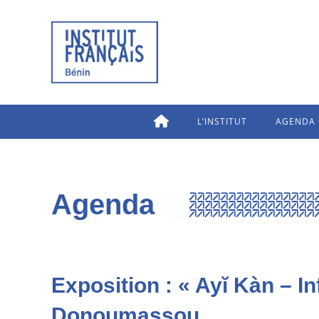
L’INSTITUT
AGENDA 
Agenda
Exposition : « Ayĭ Kàn – I
Donoumassou