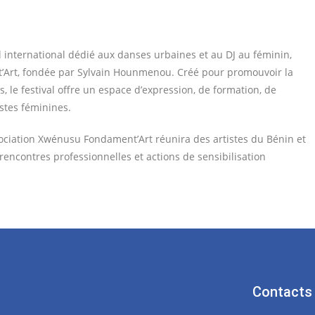
l international dédié aux danses urbaines et au DJ au féminin,
’Art, fondée par Sylvain Hounmenou. Créé pour promouvoir la
, le festival offre un espace d’expression, de formation, de
istes féminines.
association Xwénusu Fondament’Art réunira des artistes du Bénin et
, rencontres professionnelles et actions de sensibilisation
Contacts