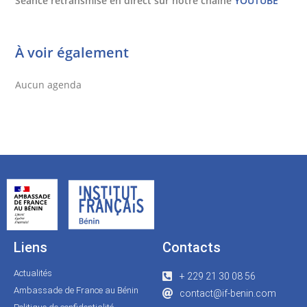
Séance retransmise en direct sur notre chaîne
YOUTUBE
À voir également
Aucun agenda
Liens
Contacts
Actualités
+ 229 21 30 08 56
Ambassade de France au Bénin
contact@if-benin.com