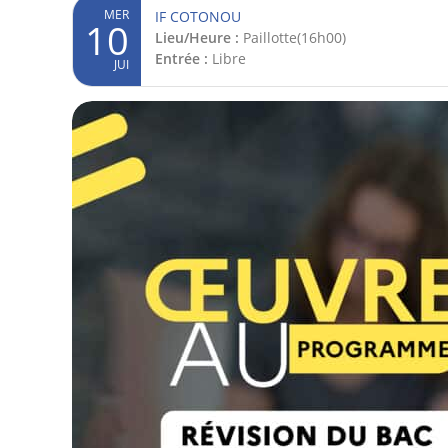
MER
IF COTONOU
10
Lieu/Heure :
Paillotte(16h00)
Entrée :
Libre
JUI