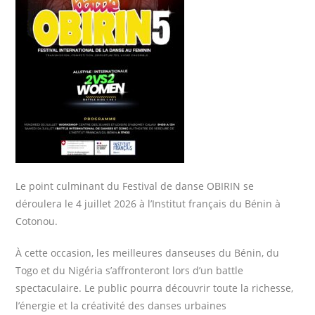
Le point culminant du Festival de danse OBIRIN se
déroulera le 4 juillet 2026 à l’Institut français du Bénin à
Cotonou.
À cette occasion, les meilleures danseuses du Bénin, du
Togo et du Nigéria s’affronteront lors d’un battle
spectaculaire. Le public pourra découvrir toute la richesse,
l’énergie et la créativité des danses urbaines