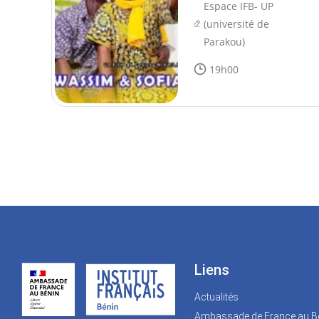
Espace IFB- UP
(université de
Parakou)
19h00
Liens
Actualités
Ambassade de France au B