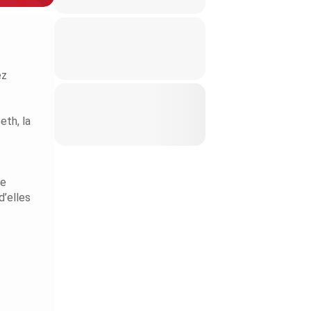
ez
eth, la
ne
d’elles