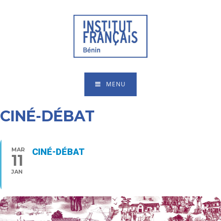
MENU
CINÉ-DÉBAT
MAR
CINÉ-DÉBAT
11
19:00 - 22:00
JAN
Type d’événement
Cinéma,
Rencontres/Débats