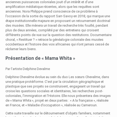
anciennes puissances coloniales jouit d’un intérêt et d’une
amplification médiatique récentes, alors que les requêtes sont
anciennes. Nora Philippe prend conscience de ce problème à
l’occasion de la sortie du rapport Sarr-Savoy en 2018, qui marque une
étape institutionnelle majeure en proposant un retournement doctrinal
des musées. Elle mènera un travail de recherche très fouillé, pendant
plus de deux années, complété par des entretiens qui croisent
différents points de vue sur la question des restitutions. Documentaire
choral, « Restituer ? » retrace la généalogie coloniale des musées
occidentaux et l’histoire des voix africaines qui n’ont jamais cessé de
réclamer leurs biens.
Présentation de « Mama Whita »
Par l’artiste Delphine Devalme
Delphine Chevalme évolue au sein du duo Les sœurs Chevalme, dans
une pratique protéiforme. C’est par la circulation géographique et
plastique que ses projets se construisent, engageant un travail qui
croise les questions sociales et identitaires, les recherches post-
coloniales, l’immigration et l’Histoire. Elle nous présentera des images
de « Mama Whita », projet en deux parties : « A la française », réalisée
en France, et « Maladie d’occupation », réalisée au Cameroun.
Cette suite travaille sur le détournement d’objets familiers, notamment