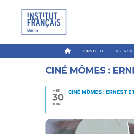
L’INSTITUT
AGENDA 
CINÉ MÔMES : ERN
MER
CINÉ MÔMES : ERNEST E
30
16:00 - 18:00
JUIN
Type d’événement
Arts visuels,
Cinéma