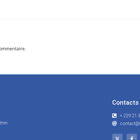
commentaire.
Contacts
+ 229 21 
énin
contact@i