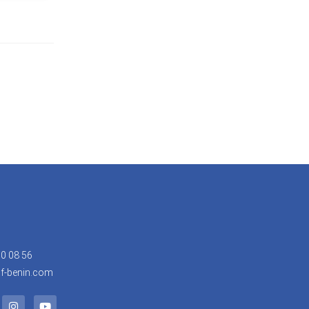
30 08 56
f-benin.com