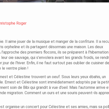
hristophe Roger
. Il aime jouer de la musique et manger de la confiture. Il a recue
uris orpheline et ils partagent désormais une maison. Les deux
l’approche des premiers flocons, ils se préparent à l’hibernation
i, leur oie sauvage, qui s’envolera avant les grands froids, se rend
 jour de l’hiver. Enfin, il ne faut surtout pas oublier de cuisiner d
le ventre plein !
Ernest et Célestine trouvent un oeuf. Sous leurs yeux ébahis, un
lle. Ernest et Célestine sont immédiatement adoptés par la peti
nnent soin de Bibi qui grandit à vue d’oeil. Mais l’automne arrive e
grande migration. Comment un ours et une souris peuvent-ils appre
organise un concert pour Célestine et ses amies, mais sa pol