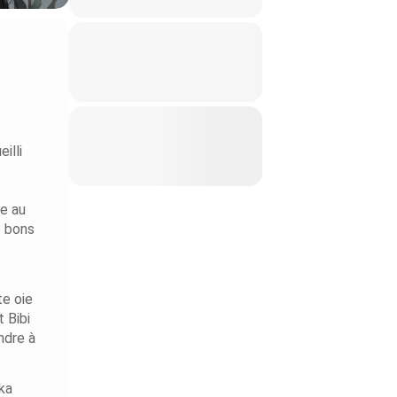
illi
re au
e bons
te oie
t Bibi
ndre à
ka