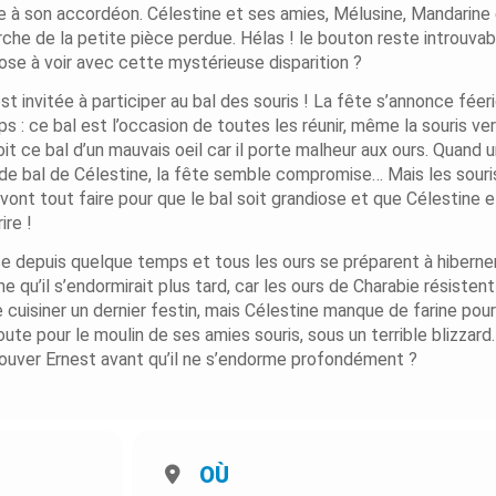
e à son accordéon. Célestine et ses amies, Mélusine, Mandarine
che de la petite pièce perdue. Hélas ! le bouton reste introuva
hose à voir avec cette mystérieuse disparition ?
 invitée à participer au bal des souris ! La fête s’annonce féer
ps : ce bal est l’occasion de toutes les réunir, même la souris ver
it ce bal d’un mauvais oeil car il porte malheur aux ours. Quand 
 de bal de Célestine, la fête semble compromise… Mais les souri
s vont tout faire pour que le bal soit grandiose et que Célestine e
ire !
 depuis quelque temps et tous les ours se préparent à hiberner
ne qu’il s’endormirait plus tard, car les ours de Charabie résisten
e cuisiner un dernier festin, mais Célestine manque de farine pour
oute pour le moulin de ses amies souris, sous un terrible blizzard.
rouver Ernest avant qu’il ne s’endorme profondément ?
OÙ