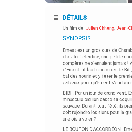
DÉTAILS
Un film de
Julien Chheng
,
Jean-C
SYNOPSIS
Ernest est un gros ours de Charabie
chez lui Célestine, une petite so
compères ne s’ennuient jamais ! À 
d’Ernest : il faut s’occuper de Bib
bal des souris et y fêter le premier
gâteaux pour qu’Ernest s’endorme 
BIBI : Par un jour de grand vent, 
minuscule oisillon casse sa coqui
sauvage. Durant tout l’été, ils pre
doit rejoindre les siens pour la 
une oie à voler ?
LE BOUTON D’ACCORDÉON : Ernest 