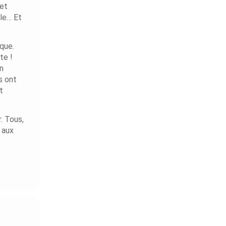
 et
ble… Et
ique.
te !
un
s ont
t
. Tous,
t aux