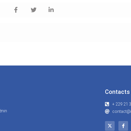
Contacts
+ 229 21 
énin
contact@i