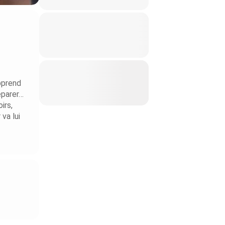
pprend
éparer…
irs,
va lui