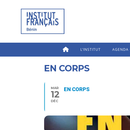
L’INSTITUT
AGENDA 
EN CORPS
MAR
EN CORPS
12
19:00
DÉC
Type d’événement
Cinéma