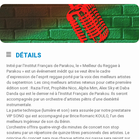
DÉTAILS
Initié par l’Institut Français de Parakou, le « Meilleur du Reggae à
Parakou » est un événement inédit qui se veut être le cadre
d’expression de l’esprit reggae porté par la voix des meilleurs artistes
du septentrion. Les cinq meilleurs artistes retenus pour cette première
édition sont : Razia First, Prophète Nico, Alpha Mim, Alex Sky et Daba
Danda qui est le dernier né à l’Institut Français de Parakou. Ils seront
accompagnés par un orchestre d’artistes pétris d’une dextérité
instrumentale.
La partie technique (lumière et son) sera assurée par notre prestataire
VIP SONO qui est accompagné par Brice Romaric KOULO, l’un des
meilleurs Ingénieur de son du Bénin.
L’orchestre offrira quatre-vingt-dix minutes de concert non stop
soutenu par un répertoire de quinze titres personnels des artistes. Le
principe du concert sera que chaque artiste qui passe sera rejoint sur