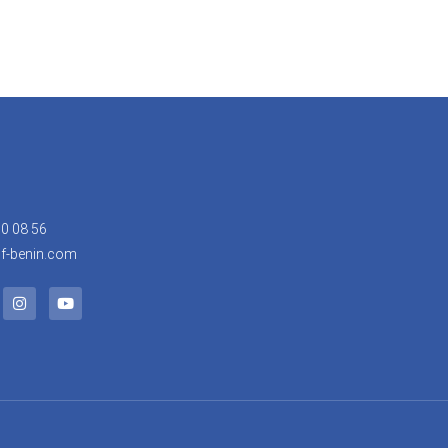
30 08 56
f-benin.com