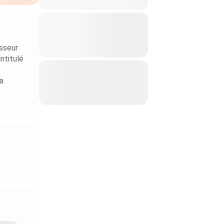
sseur
ntitulé
ra