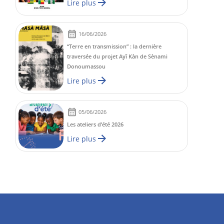
Lire plus
16/06/2026
“Terre en transmission” : la dernière
traversée du projet Ayĭ Kàn de Sènami
Donoumassou
Lire plus
05/06/2026
Les ateliers d’été 2026
Lire plus