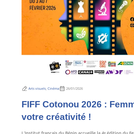
Arts visuels
,
Cinéma
26/01/2026
FIFF Cotonou 2026 : Femm
votre créativité !
L’Institut français du Bénin accueille la 4ᵉ édition du