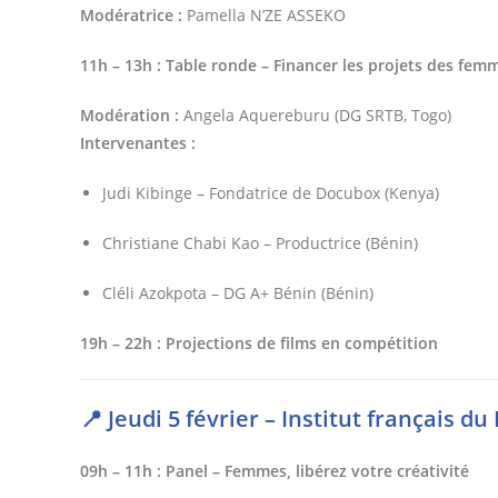
Modératrice :
Pamella N’ZE ASSEKO
11h – 13h : Table ronde – Financer les projets des fem
Modération :
Angela Aquereburu (DG SRTB, Togo)
Intervenantes :
Judi Kibinge – Fondatrice de Docubox (Kenya)
Christiane Chabi Kao – Productrice (Bénin)
Cléli Azokpota – DG A+ Bénin (Bénin)
19h – 22h : Projections de films en compétition
📍 Jeudi 5 février – Institut français d
09h – 11h : Panel – Femmes, libérez votre créativité