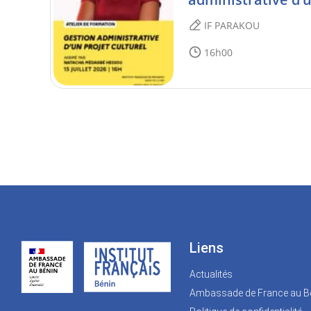
IF PARAKOU
16h00
Liens
Actualités
Ambassade de France au B