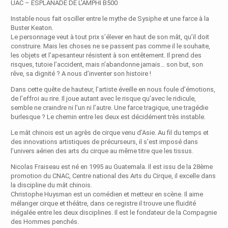
UAC – ESPLANADE DE L’AMPHI B500
Instable nous fait osciller entre le mythe de Sysiphe et une farce à la
Buster Keaton.
Le personnage veut à tout prix s’élever en haut de son mât, qu’il doit
construire. Mais les choses ne se passent pas comme il le souhaite,
les objets et l’apesanteur résistent à son entêtement. Il prend des
risques, tutoie l’accident, mais n’abandonne jamais… son but, son
rêve, sa dignité ? A nous d’inventer son histoire !
Dans cette quête de hauteur, l’artiste éveille en nous foule d’émotions,
de l’effroi au rire. Il joue autant avec le risque qu’avec le ridicule,
semble ne craindre ni l’un ni l’autre. Une farce tragique, une tragédie
burlesque ? Le chemin entre les deux est décidément très instable.
Le mât chinois est un agrès de cirque venu d’Asie. Au fil du temps et
des innovations artistiques de précurseurs, il s’est imposé dans
l’univers aérien des arts du cirque au même titre que les tissus.
Nicolas Fraiseau est né en 1995 au Guatemala. Il est issu de la 28ème
promotion du CNAC, Centre national des Arts du Cirque, il excelle dans
la discipline du mât chinois.
Christophe Huysman est un comédien et metteur en scène. Il aime
mélanger cirque et théâtre, dans ce registre il trouve une fluidité
inégalée entre les deux disciplines. Il est le fondateur de la Compagnie
des Hommes penchés.